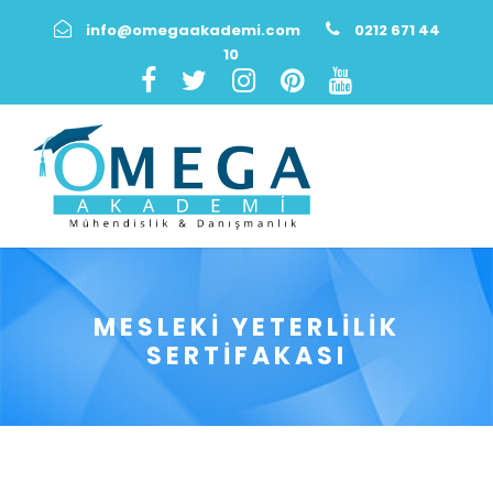
info@omegaakademi.com
0212 671 44
10
MESLEKI YETERLILIK
SERTIFAKASI